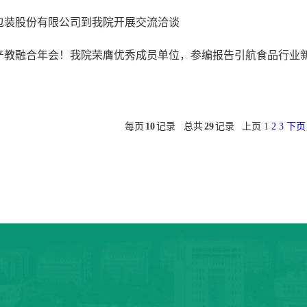
包装股份有限公司到我院开展交流洽谈
产教融合年会！我院荣膺优秀成员单位，参编报告引航食品行业
每页
10
记录
总共
29
记录
上页
1
2
3
下页