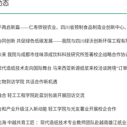
动态
手再启新篇——仁寿铧锐农业、四川省预制食品制造业创新中心
协同创新 共促绿色低碳发展——我院与四川绿沃创新环保工程有
未来 我院与成都市佳味添成饮料科技研究所签署校企战略合作协
现代造纸技术走向国际舞台 马来西亚新源纸浆来校洽谈跨境“订单
生物到访学院 共话合作新机遇
融合 轻工工程学院赴蓝剑包装开展回访交流
合和产业升级注入新动能 轻工学院与光友薯业开展校企合作
出海 中越共育工匠 ：现代造纸技术专业教师团队赴越南雄江纸