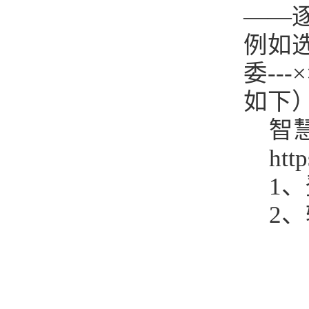
——
例如选
委--
如下
智
http
1
2