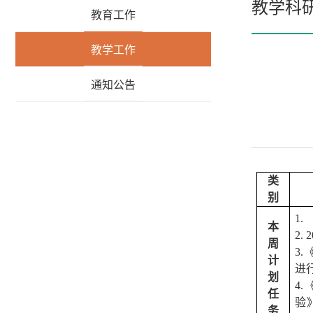
教学科
教育工作
教学工作
通知公告
类
别
1.
本
2. 
周
3.
计
进
划
4.
任
验
务