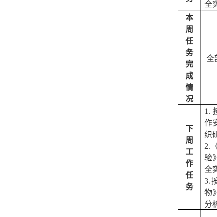
全
本
周
任
务
全
完
成
情
况
1.
作
下
织
周
2.
工
验
作
全
任
3.
务
物
分