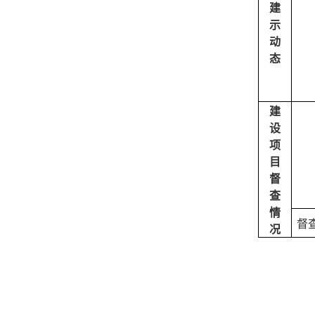
建
示
动
态
建
设
项
目
督
查
情
督
况