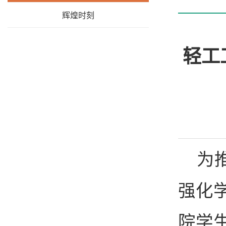
辉煌时刻
轻工
为
强化学
院学