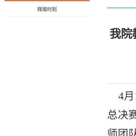
辉煌时刻
我院
4
总决
师团